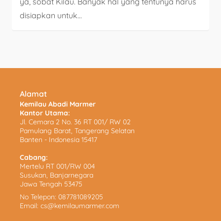
ya, sobat Kilau. Banyak hal yang tentunya harus
disiapkan untuk...
Alamat
Kemilau Abadi Marmer
Kantor Utama:
Jl. Cemara 2 No. 36 RT 001/ RW 02
Pamulang Barat, Tangerang Selatan
Banten - Indonesia 15417
Cabang:
Mertelu RT 001/RW 004
Susukan, Banjarnegara
Jawa Tengah 53475
No Telepon:
087781089205
Email:
cs@kemilaumarmer.com