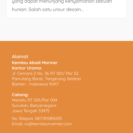
yang dapat menunjang kenyamanan sebuah
hunian. Salah satu unsur desain...
Alamat
Kemilau Abadi Marmer
Kantor Utama:
Jl. Cemara 2 No. 36 RT 001/ RW 02
Pamulang Barat, Tangerang Selatan
Banten - Indonesia 15417
Cabang:
Mertelu RT 001/RW 004
Susukan, Banjarnegara
Jawa Tengah 53475
No Telepon:
087781089205
Email:
cs@kemilaumarmer.com