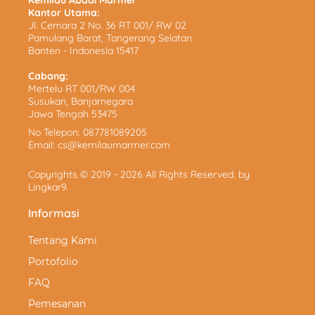
Kemilau Abadi Marmer
Kantor Utama:
Jl. Cemara 2 No. 36 RT 001/ RW 02
Pamulang Barat, Tangerang Selatan
Banten - Indonesia 15417
Cabang:
Mertelu RT 001/RW 004
Susukan, Banjarnegara
Jawa Tengah 53475
No Telepon:
087781089205
Email:
cs@kemilaumarmer.com
Copyrights © 2019 - 2026 All Rights Reserved. by
Lingkar9
.
Informasi
Tentang Kami
Portofolio
FAQ
Pemesanan